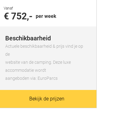
Vanaf
€ 752,-
per week
Beschikbaarheid
Actuele beschikbaarheid & prijs vind je op
de
website van de camping. Deze luxe
accommodatie wordt
aangeboden via: EuroParcs
Bekijk de prijzen