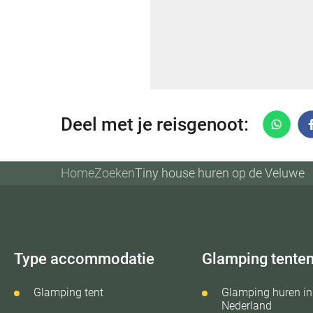
Deel met je reisgenoot:
Home
Zoeken
Tiny house huren op de Veluwe
Type accommodatie
Glamping tente
Glamping tent
Glamping huren in
Nederland