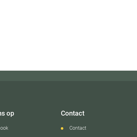
ns op
Contact
book
Contact