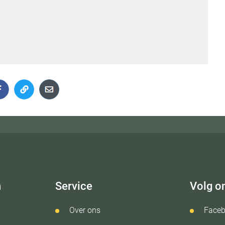
n
Service
Volg o
Over ons
Face