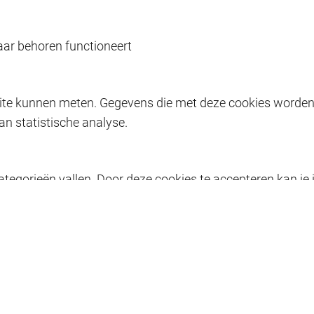
aar behoren functioneert
ite kunnen meten. Gegevens die met deze cookies worde
n statistische analyse.
ategorieën vallen. Door deze cookies te accepteren kan j