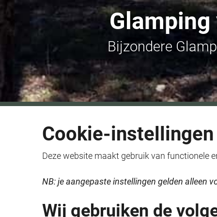
Glamping 
Bijzondere Glamp
Cookie-instellingen
Deze website maakt gebruik van functionele en 
NB: je aangepaste instellingen gelden alleen vo
Wij gebruiken de volg