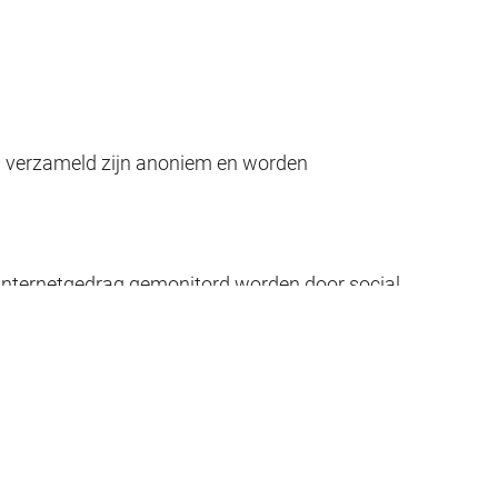
n verzameld zijn anoniem en worden
e internetgedrag gemonitord worden door social