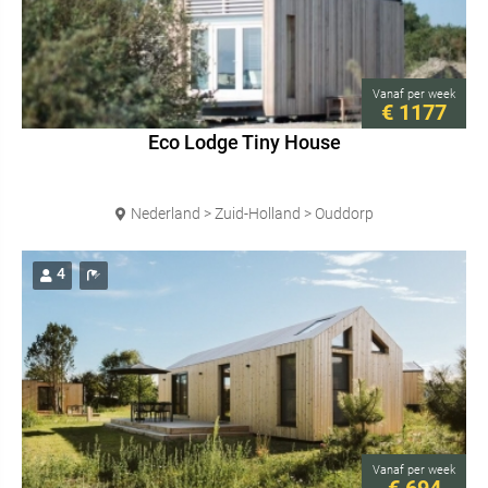
Vanaf
per week
€ 1177
Eco Lodge Tiny House
Nederland > Zuid-Holland > Ouddorp
4
Vanaf
per week