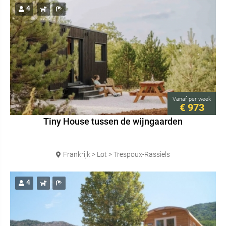
4
Vanaf
per week
€ 973
Tiny House tussen de wijngaarden
Frankrijk > Lot > Trespoux-Rassiels
4