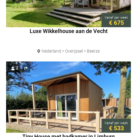
Vanaf
per week
€ 675
Luxe Wikkelhouse aan de Vecht
Nederland > Overijssel > Beerze
2
Vanaf
per week
€ 533
Tiny House met badkamer in Limburg