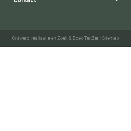
Ontwerp, realisatie en Zoek & Boek TenZer
|
Sitemap