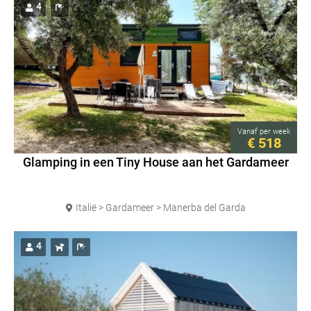
4
Vanaf
per week
€ 518
Glamping in een Tiny House aan het Gardameer
Italië > Gardameer > Manerba del Garda
4