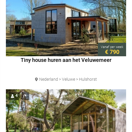
Vanaf
per week
€ 790
Tiny house huren aan het Veluwemeer
Nederland > Veluwe > Hulshorst
4