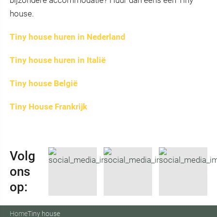
bijzondere accommodatie? Huur dan eens een Tiny
house.
Tiny house huren in Nederland
Tiny house huren in Italië
Tiny house België
Tiny House Frankrijk
Volg
ons
op:
Home
Tiny house