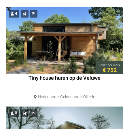
4
Vanaf
per week
€ 752
Tiny house huren op de Veluwe
Nederland > Gelderland > Otterlo
5