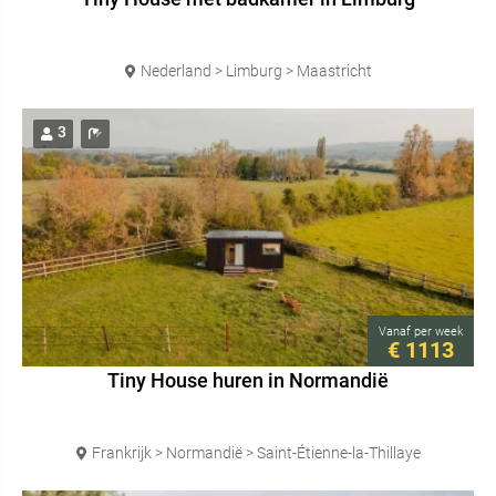
Nederland > Limburg > Maastricht
3
Vanaf
per week
€ 1113
Tiny House huren in Normandië
Frankrijk > Normandië > Saint-Étienne-la-Thillaye