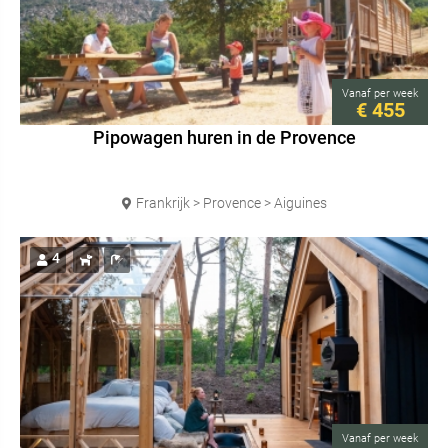
Vanaf
per week
€ 455
Pipowagen huren in de Provence
Frankrijk > Provence > Aiguines
4
Vanaf
per week