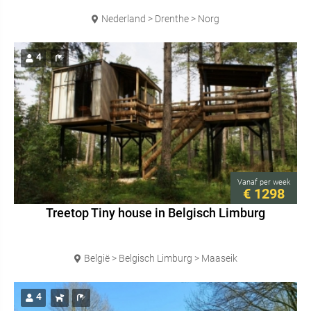
Nederland > Drenthe > Norg
4
Vanaf
per week
€ 1298
Treetop Tiny house in Belgisch Limburg
België > Belgisch Limburg > Maaseik
4