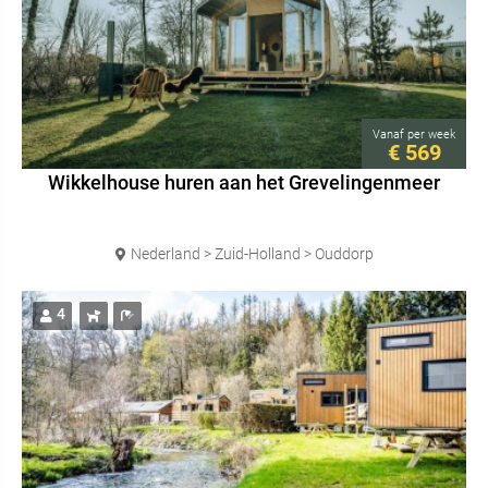
Vanaf
per week
€ 569
Wikkelhouse huren aan het Grevelingenmeer
Nederland > Zuid-Holland > Ouddorp
4