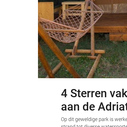
4 Sterren vak
aan de Adria
Op dit geweldige park is werkel
strand tot diverse watersporte