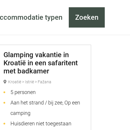
accommodatie typen
Zoeken
Glamping vakantie in
Kroatië in een safaritent
met badkamer
Kroatië > Istrië > Fažana
5 personen
Aan het strand / bij zee, Op een
camping
Huisdieren niet toegestaan