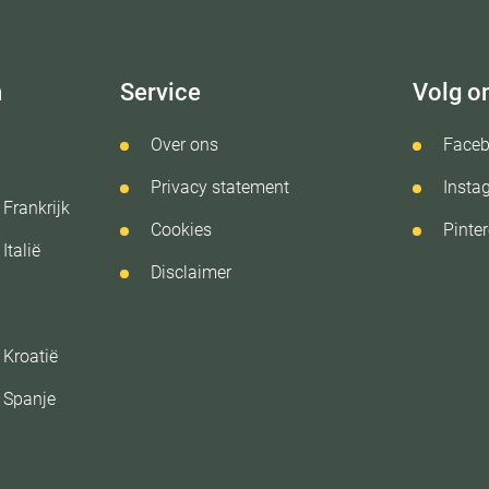
n
Service
Volg o
Over ons
Face
Privacy statement
Insta
Frankrijk
Cookies
Pinter
Italië
Disclaimer
 Kroatië
 Spanje