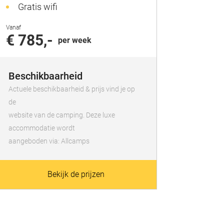
Gratis wifi
Vanaf
€ 785,-
per week
Beschikbaarheid
Actuele beschikbaarheid & prijs vind je op
de
website van de camping. Deze luxe
accommodatie wordt
aangeboden via: Allcamps
Bekijk de prijzen