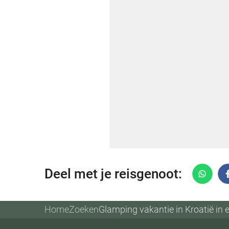
Deel met je reisgenoot:
Home
Zoeken
Glamping vakantie in Kroatië in