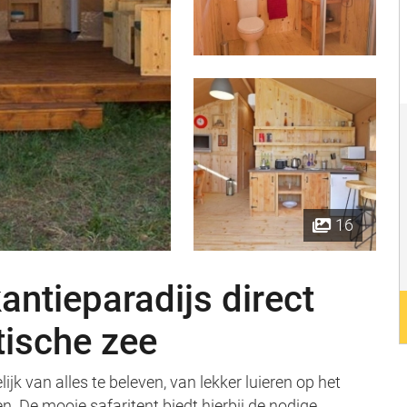
16
antieparadijs direct
tische zee
ijk van alles te beleven, van lekker luieren op het
n. De mooie safaritent biedt hierbij de nodige