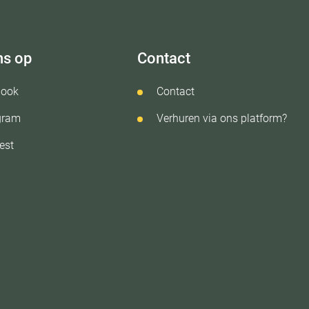
ns op
Contact
book
Contact
gram
Verhuren via ons platform?
est